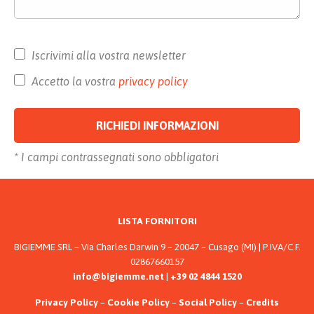
Iscrivimi alla vostra newsletter
Accetto la vostra
privacy policy
* I campi contrassegnati sono obbligatori
Alternative:
LISTA FORNITORI
BIGIEMME SRL – Via Charles Darwin 9 – 20047 – Cusago (MI) | P.IVA/C.F.
02867660157
info@bigiemme.net
|
+39 02 4844 1520
Privacy Policy
–
Cookie Policy
–
Social Policy
–
Credits