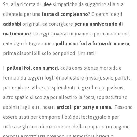
Sei alla ricerca di
idee
simpatiche da suggerire alla tua
clientela per una
festa di compleanno
? O cerchi degli
addobbi
originali da consigliare
per un anniversario di
matrimonio
? Da oggi troverai in maniera permanente nel
catalogo di Bigiemme i
palloncini foil
a forma di numero
,
prima disponibili solo per periodi limitati!
I
palloni foil con numeri,
dalla consistenza morbida e
formati da leggeri fogli di poliestere (mylar), sono perfetti
per rendere radioso e splendente il giardino o qualsiasi
altro spazio si scelga per allestire la festa, soprattutto se
abbinati agli altri nostri
articoli per party a tema
. Possono
essere usati per comporre l’età del festeggiato o per
indicare gli anni di matrimonio della coppia, e rimangono
sospesi a mezz’aria creando un’atmosfera briosa e