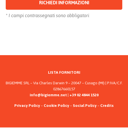
* I campi contrassegnati sono obbligatori
Alternative:
LISTA FORNITORI
BIGIEMME SRL – Via Charles Darwin 9 – 20047 – Cusago (MI) | P.IVA/C.F.
02867660157
info@bigiemme.net
|
+39 02 4844 1520
Privacy Policy
–
Cookie Policy
–
Social Policy
–
Credits