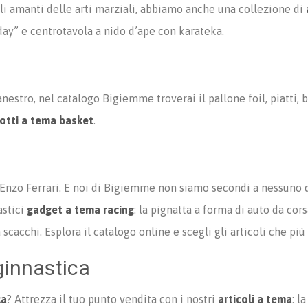
gli amanti delle arti marziali, abbiamo anche una collezione di
hday” e centrotavola a nido d’ape con karateka.
nestro, nel catalogo Bigiemme troverai il pallone foil, piatti, bi
otti a tema basket
.
e Enzo Ferrari. E noi di Bigiemme non siamo secondi a nessuno q
astici
gadget a tema racing
: la pignatta a forma di auto da corsa,
 scacchi. Esplora il catalogo online e scegli gli articoli che più 
ginnastica
ca
? Attrezza il tuo punto vendita con i nostri
articoli a tema
: l