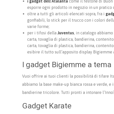
i gadget dell’Atalanta
come il festone di Buon Co
esporre ogni prodotto in negozio in un pratico 
oltre a tutti gli articoli elencati sopra, fra i
gadg
gonfiabili, lo stick per il trucco con i colori de
varie forme;
per i tifosi della
Juventus
, in catalogo abbiamo 
carta, tovaglia di plastica, bandierina, contenito
carta, tovaglia di plastica, bandierina, contenito
esibire il tutto sull’apposito display Bigiemme 
I gadget Bigiemme a tema I
Vuoi offrire ai tuoi clienti la possibilità di tifare
abbiamo la base make-up bianca rossa e verde, e in pi
bandierine tricolore. Tutti pronti a intonare l’Inno
Gadget Karate