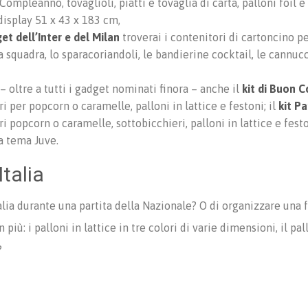
mpleanno, tovaglioli, piatti e tovaglia di carta, palloni foil e p
display 51 x 43 x 183 cm,
et dell’Inter e del Milan
troverai i contenitori di cartoncino p
lla squadra, lo sparacoriandoli, le bandierine cocktail, le cannucc
– oltre a tutti i gadget nominati finora – anche il
kit di Buon 
ri per popcorn o caramelle, palloni in lattice e festoni; il
kit P
ri popcorn o caramelle, sottobicchieri, palloni in lattice e fest
a tema Juve.
talia
 Italia durante una partita della Nazionale? O di organizzare una
ù: i palloni in lattice in tre colori di varie dimensioni, il pallo
?