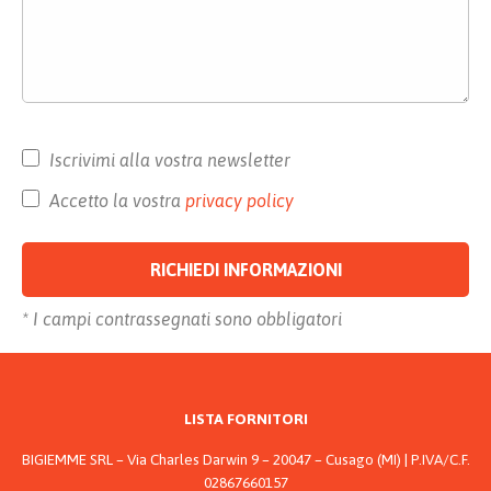
Iscrivimi alla vostra newsletter
Accetto la vostra
privacy policy
* I campi contrassegnati sono obbligatori
Alternative:
LISTA FORNITORI
BIGIEMME SRL – Via Charles Darwin 9 – 20047 – Cusago (MI) | P.IVA/C.F.
02867660157