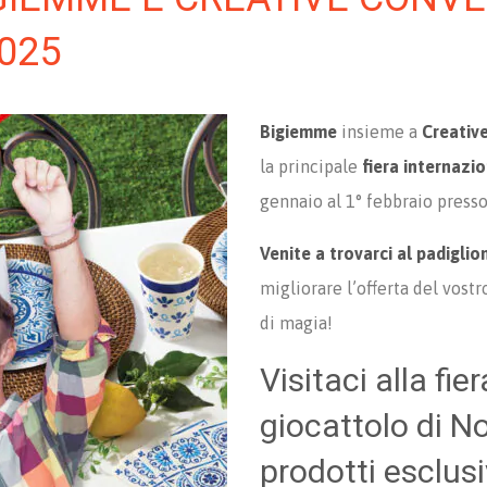
025
Bigiemme
insieme a
Creativ
la principale
fiera internazi
gennaio al 1° febbraio press
Venite a trovarci al padigli
migliorare l’offerta del vost
di magia!
Visitaci alla fie
giocattolo di N
prodotti esclusi