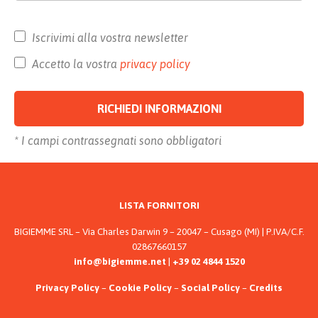
Iscrivimi alla vostra newsletter
Accetto la vostra
privacy policy
* I campi contrassegnati sono obbligatori
Alternative:
LISTA FORNITORI
BIGIEMME SRL – Via Charles Darwin 9 – 20047 – Cusago (MI) | P.IVA/C.F.
02867660157
info@bigiemme.net
|
+39 02 4844 1520
Privacy Policy
–
Cookie Policy
–
Social Policy
–
Credits