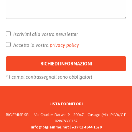
Iscrivimi alla vostra newsletter
Accetto la vostra
privacy policy
* I campi contrassegnati sono obbligatori
Alternative:
LISTA FORNITORI
BIGIEMME SRL – Via Charles Darwin 9 – 20047 – Cusago (MI) | P.IVA/C.F.
02867660157
info@bigiemme.net
|
+39 02 4844 1520