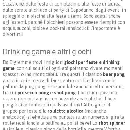
occasione: dalle feste di compleanno alla feste di laurea,
dalle serate al chiuso ai party di Capodanno, dagli eventi in
spiaggia o in piscina alle feste a tema. Sono adatti anche
agli astemi, perché i bicchieri possono essere riempiti con
acqua, succhi, bibite e cocktail analcolici: l’importante è
divertirsi!
Drinking game e altri giochi
Da Bigiemme trovi i migliori
giochi per feste e drinking
game
, con cui adulti di ogni età potranno vivere momenti
spassosi e indimenticabili. Tra questi il classico
beer pong
,
gioco in cui si cerca di fare centro nei bicchieri con le
palline da ping pong. È disponibile anche in altre versioni,
tra cui
prosecco pong
e
shot pong
. I bicchieri possono
essere riempiti anche con bevande analcoliche: il beer
pong è divertente con qualsiasi drink! Altro gioco di
gruppo per feste è la
roulette alcolica
(ma anche
analcolica): si effettua una puntata su un numero, si gira la
roulette, si lancia la pallina e… poi si beve! Lo
shot spinner
è simile al classico gioco della bottiglia, mentre Worth a